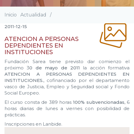
Inicio
Actualidad
/
Sobrescribir
enlaces
2011-12-15
de
ayuda
ATENCION A PERSONAS
a
DEPENDIENTES EN
la
INSTITUCIONES
navegación
Fundación Sarea tiene previsto dar comienzo el
próximo 3
0 de mayo de 2011
la acción formativa
ATENCION A PERSONAS DEPENDIENTES EN
INSTITUCIONES.
, cofinanciado por el departamento
vasco de Justicia, Empleo y Seguridad social y Fondo
Social Europeo.
El curso consta de 389 horas
100% subvencionadas
, 6
horas diarias de lunes a viernes con posibilidad de
prácticas.
Inscripciones en Lanbide.