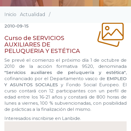
Inicio
Actualidad
/
Sobrescribir
enlaces
2010-09-15
de
ayuda
Curso de SERVICIOS
a
AUXILIARES DE
la
PELUQUERIA Y ESTÉTICA
navegación
Se prevé el comienzo el próximo día 1 de octubre de
2010 de la acción formativa 9520, denominada
"Servicios auxiliares de peluquería y estética"
,
cofinanciado por el Departamento vasco de
EMPLEO
Y ASUNTOS SOCIALES
y Fondo Social Europeo. El
curso contará con 12 participantes con un perfil de
edad entre los 16-21 años y constará de 800 horas de
lunes a viernes, 100 % subvencionadas, con posibilidad
de prácticas a la finalización del mismo.
Interesados inscribirse en Lanbide.