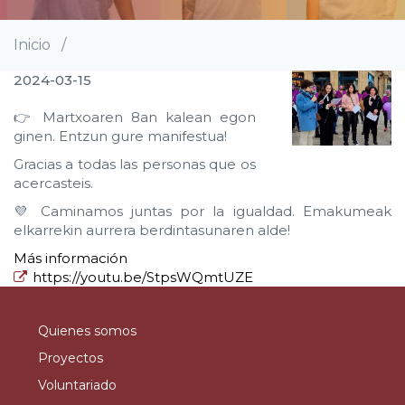
Inicio
/
Sobrescribir
enlaces
2024-03-15
de
ayuda
👉 Martxoaren 8an kalean egon
a
ginen. Entzun gure manifestua!
la
Gracias a todas las personas que os
navegación
acercasteis.
💜 Caminamos juntas por la igualdad. Emakumeak
elkarrekin aurrera berdintasunaren alde!
Más información
https://youtu.be/StpsWQmtUZE
Quienes somos
Proyectos
Voluntariado