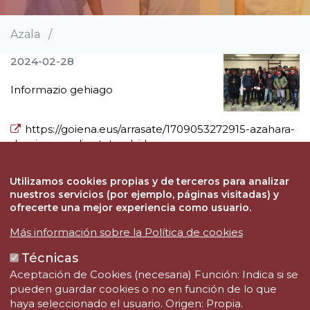
Azala
/
Breadcrumb
2024-02-28
Informazio gehiago
https://goiena.eus/arrasate/1709053272915-azahara-
dominguez-diputatua-bidean-ze…
Utilizamos cookies propias y de terceros para analizar
nuestros servicios (por ejemplo, páginas visitadas) y
Nor gara
ofrecerte una mejor experiencia como usuario.
Proiektuak
Más información sobre la Política de cookies
Boluntarioak
Técnicas
Aktualitatea
Aceptación de Cookies (necesaria) Función: Indica si se
Harremanetarako
pueden guardar cookies o no en función de lo que
haya seleccionado el usuario. Origen: Propia.