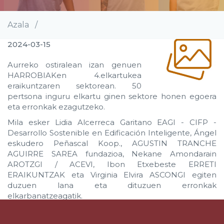
Azala
/
Breadcrumb
2024-03-15
Aurreko ostiralean izan genuen
HARROBIAKen 4.elkartukea
eraikuntzaren sektorean. 50
pertsona inguru elkartu ginen sektore honen egoera
eta erronkak ezagutzeko.
Mila esker Lidia Alcerreca Garitano EAGI - CIFP -
Desarrollo Sostenible en Edificación Inteligente, Ángel
eskudero Peñascal Koop., AGUSTIN TRANCHE
AGUIRRE SAREA fundazioa, Nekane Amondarain
AROTZGI / ACEVI, Ibon Etxebeste ERRETI
ERAIKUNTZAK eta Virginia Elvira ASCONGI egiten
duzuen lana eta dituzuen erronkak
elkarbanatzeagatik.