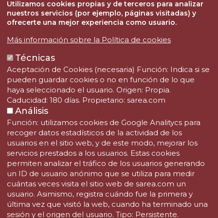
Utilizamos cookies propias y de terceros para analizar
nuestros servicios (por ejemplo, páginas visitadas) y
Nor gara
ofrecerte una mejor experiencia como usuario.
Proiektuak
Más información sobre la Política de cookies
Boluntarioak
Técnicas
Aktualitatea
Aceptación de Cookies (necesaria) Función: Indica si se
Harremanetarako
pueden guardar cookies o no en función de lo que
haya seleccionado el usuario. Origen: Propia.
Caducidad: 180 días. Propietario: sarea.com
SAREA FUNDAZIOA
Análisis
Telefonoa: (+34) 943 344 333
Función: utilizamos cookies de Google Analitycs para
Faxa: (+34) 943 344 332
recoger datos estadísticos de la actividad de los
Emaila: fundazioa@sarea.com
usuarios en el sitio web, y de este modo, mejorar los
servicios prestados a los usuarios. Estas cookies
permiten analizar el tráfico de los usuarios generando
un ID de usuario anónimo que se utiliza para medir
cuántas veces visita el sitio web de sarea.com un
usuario. Asimismo, registra cuándo fue la primera y
última vez que visitó la web, cuando ha terminado una
sesión y el origen del usuario. Tipo: Persistente.